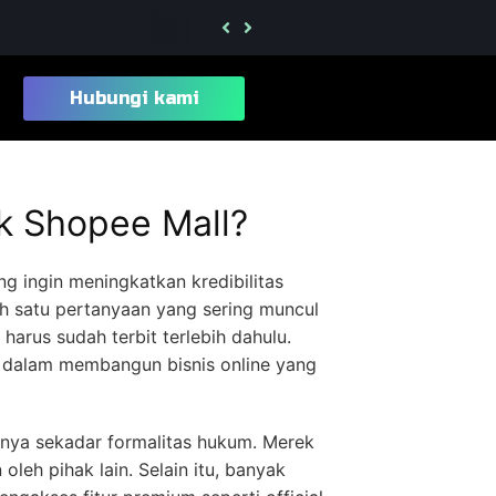
Berapa Lama Proses Daftar Merek Kelas 2
Hubungi kami
k Shopee Mall?
g ingin meningkatkan kredibilitas
ah satu pertanyaan yang sering muncul
harus sudah terbit terlebih dahulu.
a dalam membangun bisnis online yang
nya sekadar formalitas hukum. Merek
leh pihak lain. Selain itu, banyak