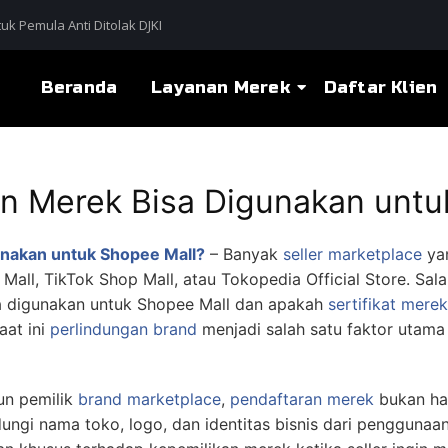
uk Pemula Anti Ditolak DJKI
Beranda
Layanan Merek
Daftar Klien
 Merek Bisa Digunakan untu
nakan untuk Shopee Mall?
– Banyak
seller marketplace
yan
ll, TikTok Shop Mall, atau Tokopedia Official Store. Sal
 digunakan untuk Shopee Mall dan apakah
sertifikat merek
aat ini
perlindungan brand
menjadi salah satu faktor utam
un pemilik
brand marketplace
,
pendaftaran merek
bukan ha
gi nama toko, logo, dan identitas bisnis dari penggunaan o