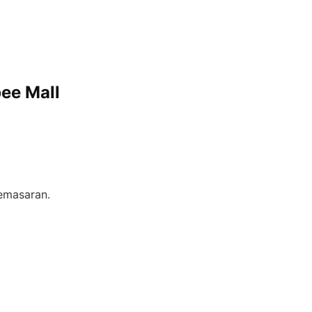
ee Mall
emasaran.