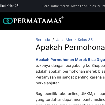
Haki Kelas 35
Cara Daftar Merek Frozen Food Kelas 29 unt
Beranda
Jasa Merek Kelas 35
Apakah Permohonan
Apakah Permohonan Merek Bisa Digu
tokonya dengan bergabung ke Shopee Ma
adalah apakah permohonan merek bisa
Pertanyaan ini sangat penting karena s
berkelanjutan.
Bagi pemilik toko online, UMKM, maup
yang terdaftar dapat membantu melindun