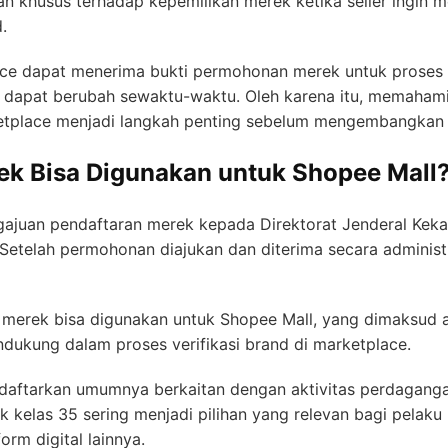
 khusus terhadap kepemilikan merek ketika seller ingin me
.
ce dapat menerima bukti permohonan merek untuk proses ve
n dapat berubah sewaktu-waktu. Oleh karena itu, memaha
etplace menjadi langkah penting sebelum mengembangkan bis
ek Bisa Digunakan untuk Shopee Mall
juan pendaftaran merek kepada Direktorat Jenderal Kekay
. Setelah permohonan diajukan dan diterima secara adminis
erek bisa digunakan untuk Shopee Mall, yang dimaksud 
dukung dalam proses verifikasi brand di marketplace.
didaftarkan umumnya berkaitan dengan aktivitas perdagang
ek kelas 35 sering menjadi pilihan yang relevan bagi pelaku
orm digital lainnya.