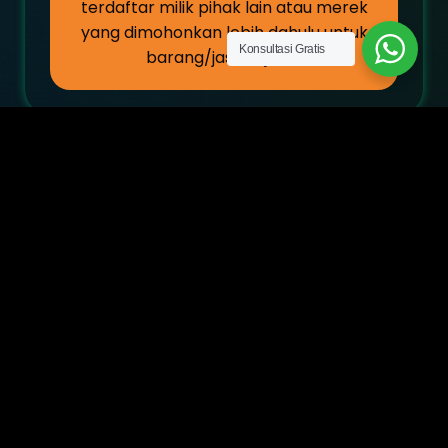
terdaftar milik pihak lain atau merek
yang dimohonkan lebih dahulu untuk
Konsultasi Gratis
barang/jasa sejenis.
Meyakinkan Pemeriksa Itu
Sangat Penting
Anda memiliki kesempatan 30 hari
untuk membalas. Jangan membalas
dengan sembarangan tanpa
pertimbangan hukum yang relevan.
Kesalahan di tahap ini berisiko tinggi
menyebabkan merek ditolak secara
permanen.
📌Waktu Anda Terbatas: 30