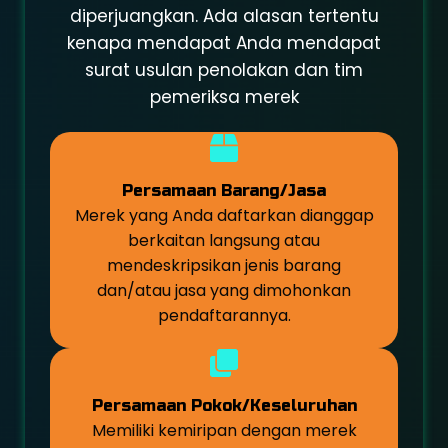
diperjuangkan. Ada alasan tertentu
kenapa mendapat Anda mendapat
surat usulan penolakan dan tim
pemeriksa merek
Persamaan Barang/Jasa
Merek yang Anda daftarkan dianggap
berkaitan langsung atau
mendeskripsikan jenis barang
dan/atau jasa yang dimohonkan
pendaftarannya.
Persamaan Pokok/Keseluruhan
Memiliki kemiripan dengan merek