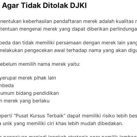
Agar Tidak Ditolak DJKI
nentukan keberhasilan pendaftaran merek adalah kualitas
ketentuan mengenai merek yang dapat diberikan perlindung
eda dan tidak memiliki persamaan dengan merek lain yang
 melakukan pengecekan awal terhadap nama yang akan dig
sebelum memilih nama merek yaitu:
erupai merek pihak lain
embeda
h umum bidang pendidikan
n merek yang berlaku
rti “Pusat Kursus Terbaik” dapat memiliki risiko lebih bes
 unik yang memiliki ciri khas lebih mudah dibedakan.
pengajuan menjadi langkah strategis agar pemilik lembag