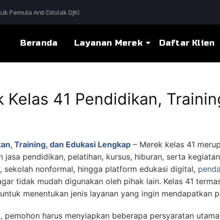
uk Pemula Anti Ditolak DJKI
Beranda
Layanan Merek
Daftar Klien
 Kelas 41 Pendidikan, Trainin
kan, Training, dan Edukasi Lengkap
– Merek kelas 41 meru
 jasa pendidikan, pelatihan, kursus, hiburan, serta kegi
r, sekolah nonformal, hingga platform edukasi digital,
penda
agar tidak mudah digunakan oleh pihak lain. Kelas 41 terma
untuk menentukan jenis layanan yang ingin mendapatkan p
 pemohon harus menyiapkan beberapa persyaratan utama ag