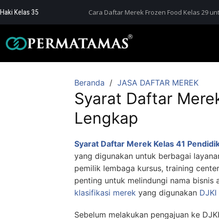
Haki Kelas 35
Cara Daftar Merek Frozen Food Kelas 29 unt
Beranda
JASA DAFTAR MEREK
Syarat Daftar Merek
Lengkap
Syarat Daftar Merek Kelas 41 Pendidi
yang digunakan untuk berbagai layanan
pemilik lembaga kursus, training cente
penting untuk melindungi nama bisnis 
klasifikasi merek
yang digunakan
DJKI
Sebelum melakukan pengajuan ke DJKI,