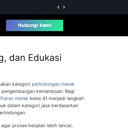
Berapa Lama Proses Daftar Merek Kelas 2
Hubungi kami
g, dan Edukasi
pakan kategori
perlindungan merek
atan pengembangan kemampuan. Bagi
ftaran merek
kelas 41 menjadi langkah
suk dalam kategori jasa berdasarkan
erlindungan.
ar proses berjalan lebih lancar,