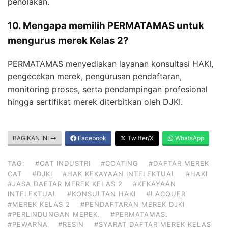
penolakan.
10. Mengapa memilih PERMATAMAS untuk
mengurus merek Kelas 2?
PERMATAMAS menyediakan layanan konsultasi HAKI,
pengecekan merek, pengurusan pendaftaran,
monitoring proses, serta pendampingan profesional
hingga sertifikat merek diterbitkan oleh DJKI.
BAGIKAN INI
Facebook
Twitter/X
WhatsApp
TAG:
#CAT INDUSTRI
#COATING
#DAFTAR MEREK
CAT
#DJKI
#HAK KEKAYAAN INTELEKTUAL
#HAKI
#JASA DAFTAR MEREK KELAS 2
#KEKAYAAN
INTELEKTUAL
#KONSULTAN HAKI
#LACQUER
#MEREK KELAS 2
#PENDAFTARAN MEREK DJKI
#PERLINDUNGAN MEREK.
#PERMATAMAS.
#PEWARNA
#RESIN
#SYARAT DAFTAR MEREK KELAS