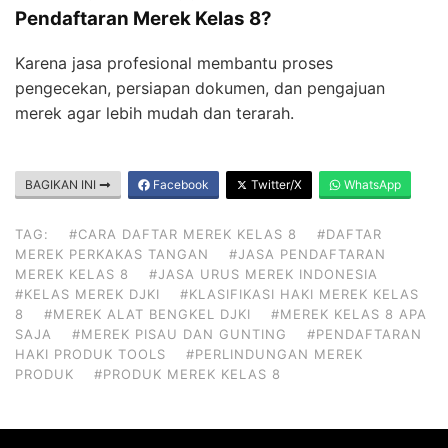
Pendaftaran Merek Kelas 8?
Karena jasa profesional membantu proses
pengecekan, persiapan dokumen, dan pengajuan
merek agar lebih mudah dan terarah.
BAGIKAN INI
Facebook
Twitter/X
WhatsApp
TAG:
#CARA DAFTAR MEREK KELAS 8
#DAFTAR
MEREK PERKAKAS TANGAN
#JASA PENDAFTARAN
MEREK KELAS 8
#JASA URUS MEREK INDONESIA
#KELAS MEREK DJKI
#KLASIFIKASI HAKI MEREK KELAS
8
#MEREK ALAT BENGKEL DJKI
#MEREK KELAS 8 APA
SAJA
#MEREK PISAU DAN GUNTING
#PENDAFTARAN
HAKI PRODUK TOOLS
#PERLINDUNGAN MEREK
PRODUK
#PRODUK MEREK KELAS 8