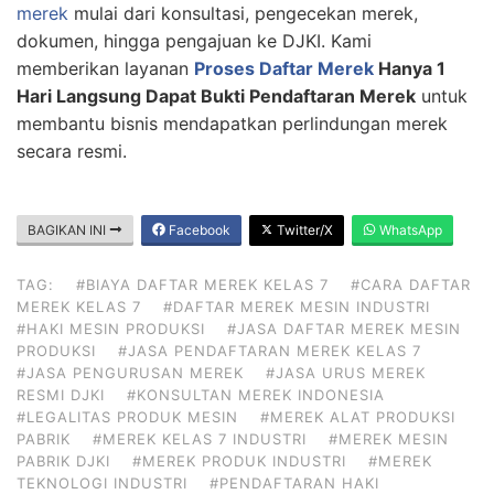
merek
mulai dari konsultasi, pengecekan merek,
dokumen, hingga pengajuan ke DJKI. Kami
memberikan layanan
Proses Daftar Merek
Hanya 1
Hari Langsung Dapat Bukti Pendaftaran Merek
untuk
membantu bisnis mendapatkan perlindungan merek
secara resmi.
BAGIKAN INI
Facebook
Twitter/X
WhatsApp
TAG:
#BIAYA DAFTAR MEREK KELAS 7
#CARA DAFTAR
MEREK KELAS 7
#DAFTAR MEREK MESIN INDUSTRI
#HAKI MESIN PRODUKSI
#JASA DAFTAR MEREK MESIN
PRODUKSI
#JASA PENDAFTARAN MEREK KELAS 7
#JASA PENGURUSAN MEREK
#JASA URUS MEREK
RESMI DJKI
#KONSULTAN MEREK INDONESIA
#LEGALITAS PRODUK MESIN
#MEREK ALAT PRODUKSI
PABRIK
#MEREK KELAS 7 INDUSTRI
#MEREK MESIN
PABRIK DJKI
#MEREK PRODUK INDUSTRI
#MEREK
TEKNOLOGI INDUSTRI
#PENDAFTARAN HAKI