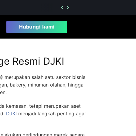
Berapa Lama Proses Daftar Merek Kelas 2
Hubungi kami
ge Resmi DJKI
B)
merupakan salah satu sektor bisnis
gan, bakery, minuman olahan, hingga
en.
da kemasan, tetapi merupakan aset
 di
DJKI
menjadi langkah penting agar
elakukan perlindungan merek secara