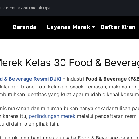
uk Pemula Anti Ditolak DJKI
Beranda
Layanan Merek
Daftar Klien
Merek Kelas 30 Food & Bevera
od & Beverage Resmi DJKI
– Industri
Food & Beverage (F&
ulai dari brand kopi kekinian, snack kemasan, makanan rin
mbutuhkan identitas yang kuat agar mudah dikenal konsum
nis makanan dan minuman bukan hanya sekadar tulisan pa
h karena itu,
perlindungan merek
melalui pendaftaran resmi
 diklaim oleh pihak lain.
ir untuk membantu pelaku usaha Food & Beverage dalam m