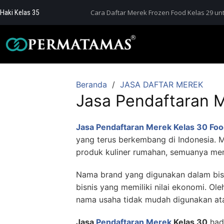
Haki Kelas 35
Cara Daftar Merek Frozen Food Kelas 29 unt
Beranda
JASA DAFTAR MEREK
Jasa Pendaftaran 
Jasa Pendaftaran Merek Kelas 30 Fo
yang terus berkembang di Indonesia. M
produk kuliner rumahan, semuanya me
Nama brand yang digunakan dalam bis
bisnis yang memiliki nilai ekonomi. Ole
nama usaha tidak mudah digunakan atau
Jasa
Pendaftaran Merek
Kelas 30
had