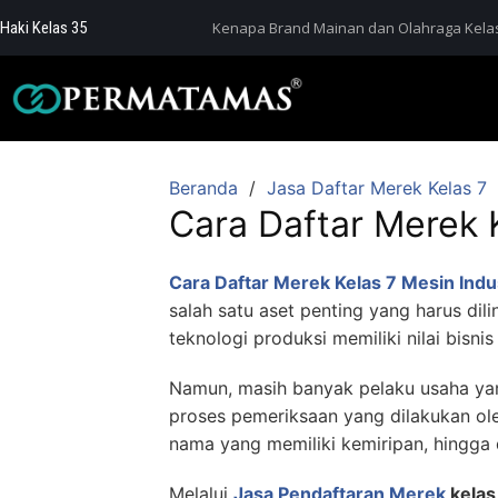
Haki Kelas 35
Kenapa Brand Mainan dan Olahraga Kelas
Beranda
Jasa Daftar Merek Kelas 7
Cara Daftar Merek K
Cara Daftar Merek Kelas 7 Mesin Indus
salah satu aset penting yang harus di
teknologi produksi memiliki nilai bis
Namun, masih banyak pelaku usaha ya
proses pemeriksaan yang dilakukan ole
nama yang memiliki kemiripan, hingg
Melalui
Jasa Pendaftaran Merek
kelas