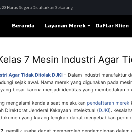
 28 Harus Segera Didaftarkan Sekarang
Beranda
Layanan Merek
Daftar Klien
elas 7 Mesin Industri Agar Ti
tri Agar Tidak Ditolak DJKI
– Dalam industri manufaktur d
lindungi sejak awal. Nama merek yang digunakan pada mesin 
nis yang besar karena menjadi identitas yang membedakan pr
ng mengalami kendala saat melakukan
pendaftaran merek
k
h Direktorat Jenderal Kekayaan Intelektual (
DJKI
). Kesala
a dokumen yang kurang lengkap dapat menyebabkan permoh
 7
, pemilik usaha dapat memperoleh pendampingan dalam