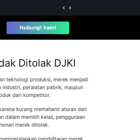
Jasa Pengurusan Merek Kelas 28 Mainan da
Hubungi kami
dak Ditolak DJKI
an teknologi produksi, merek menjadi
industri, peralatan pabrik, maupun
oduk dari kompetitor.
arena kurang memahami aturan dan
han dalam memilih kelas, penggunaan
onan merek ditolak.
 mempersiapkan pendaftaran merek