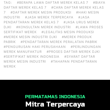
TAG:
#BERAPA LAMA DAFTAR MEREK KELAS 7
#BIAYA
DAFTAR MEREK KELAS 7
#CARA DAFTAR MEREK KELAS
7
#DAFTAR MEREK MESIN PRODUKSI
#HAKI MESIN
INDUSTRI
#JASA MEREK TERPERCAYA
#JASA
PENDAFTARAN MEREK KELAS 7
#JASA URUS MEREK
DJKI
#KONSULTAN MEREK INDUSTRI
#LAMA PROSES
SERTIFIKAT MEREK
#LEGALITAS MESIN PRODUKSI
#MEREK MESIN INDUSTRI DJKI
#MEREK PRODUK
PABRIK
#PENDAFTARAN MEREK PERALATAN PABRIK
#PENGURUSAN HAKI PERUSAHAAN
#PERLINDUNGAN
MEREK MANUFAKTUR
#PROSES DAFTAR MEREK DJKI
#SERTIFIKAT MEREK INDONESIA
#SYARAT DAFTAR
MEREK MESIN INDUSTRI
#TAHAPAN PENDAFTARAN
MEREK
PERMATAMAS INDONESIA
Mitra Terpercaya