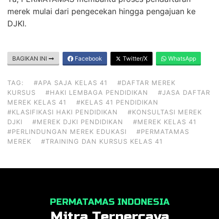
merek mulai dari pengecekan hingga pengajuan ke
DJKI.
BAGIKAN INI
Facebook
Twitter/X
WhatsApp
TAG:
#APA SAJA KELAS 41
#DAFTAR MEREK
KURSUS
#HAKI LEMBAGA PENDIDIKAN
#JASA DAFTAR
MEREK KELAS 41
#KELAS 41 PENDIDIKAN
#KLASIFIKASI HAKI PENDIDIKAN
#KONSULTASI MEREK
DJKI
#MEREK DJKI PENDIDIKAN
#MEREK KELAS 41
#PERLINDUNGAN MEREK EDUKASI
#PERMATAMAS
MEREK
#TRAINING DAN KURSUS KELAS 41
PERMATAMAS INDONESIA
Mitra Terpercaya