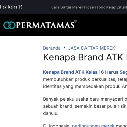
Haki Kelas 35
Cara Daftar Merek Frozen Food Kelas 29 unt
Beranda
JASA DAFTAR MEREK
Kenapa Brand ATK 
Kenapa Brand ATK Kelas 16 Harus Se
membutuhkan produk berkualitas, tet
identitas yang membedakan produk And
Banyak pelaku usaha baru menyadari 
sebuah brand, semakin besar pula ris
dahulu.
Di Indonesia,
perlindungan merek
meng