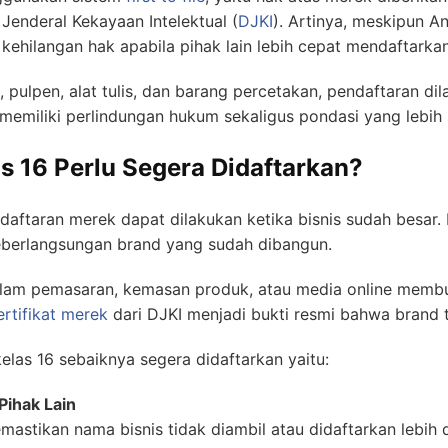
Jenderal Kekayaan Intelektual (
DJKI
). Artinya, meskipun
 kehilangan hak apabila pihak lain lebih cepat mendaftarka
 pulpen, alat tulis, dan barang percetakan, pendaftaran d
 memiliki perlindungan hukum sekaligus pondasi yang lebi
 16 Perlu Segera Didaftarkan?
ftaran merek dapat dilakukan ketika bisnis sudah besar.
eberlangsungan brand yang sudah dibangun.
am pemasaran, kemasan produk, atau media online membut
ertifikat merek
dari DJKI menjadi bukti resmi bahwa brand t
las 16 sebaiknya segera didaftarkan yaitu:
ihak Lain
tikan nama bisnis tidak diambil atau didaftarkan lebih d