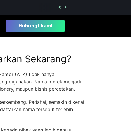
Berapa Lama Proses Daftar Merek Kelas 2
Hubungi kami
arkan Sekarang?
kantor (ATK) tidak hanya
yang digunakan. Nama merek menjadi
onery, maupun bisnis percetakan.
berkembang. Padahal, semakin dikenal
aftarkan nama tersebut terlebih
n kepada pihak yang lebih dahulu