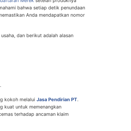
daftaran Merek
setelah produknya
mahami bahwa setiap detik penundaan
nal memastikan Anda mendapatkan nomor
usaha, dan berikut adalah alasan
.
g kokoh melalui
Jasa Pendirian PT
.
ang kuat untuk memenangkan
i cemas terhadap ancaman klaim