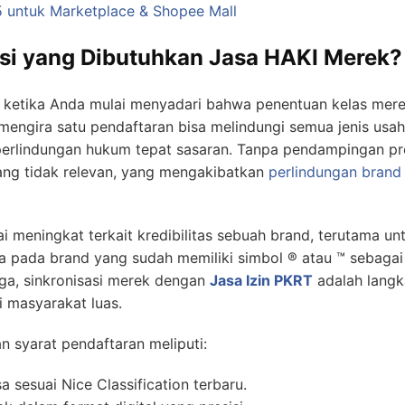
5 untuk Marketplace & Shopee Mall
kasi yang Dibutuhkan Jasa HAKI Merek?
l ketika Anda mulai menyadari bahwa penentuan kelas merek
engira satu pendaftaran bisa melindungi semua jenis usaha
 perlindungan hukum tepat sasaran. Tanpa pendampingan pro
ang tidak relevan, yang mengakibatkan
perlindungan brand
i meningkat terkait kredibilitas sebuah brand, terutama 
a pada brand yang sudah memiliki simbol ® atau ™ sebagai j
ga, sinkronisasi merek dengan
Jasa Izin PKRT
adalah langk
i masyarakat luas.
 syarat pendaftaran meliputi:
 sesuai Nice Classification terbaru.