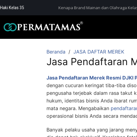
Haki Kelas 35
Kenapa Brand Mainan dan Olahraga Kelas
Beranda
JASA DAFTAR MEREK
Jasa Pendaftaran 
Jasa Pendaftaran Merek Resmi DJKI 
dengan cucuran keringat tiba-tiba di
pengusaha terjebak dalam rasa takut 
hukum, identitas bisnis Anda ibarat r
mata negara. Mengabaikan
pendaftara
operasional bisnis Anda secara menda
Banyak pelaku usaha yang jarang meny