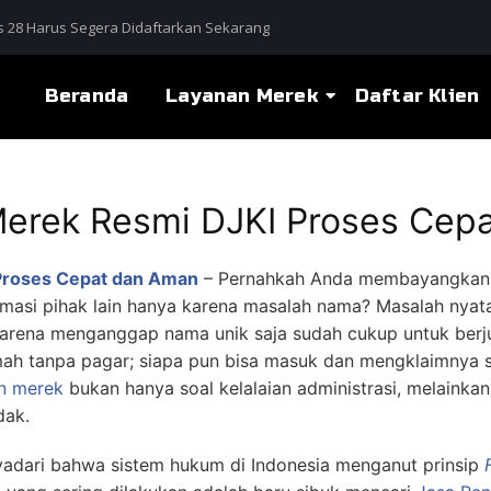
 28 Harus Segera Didaftarkan Sekarang
Beranda
Layanan Merek
Daftar Klien
Merek Resmi DJKI Proses Cep
Proses Cepat dan Aman
–
Pernahkah Anda membayangkan 
somasi pihak lain hanya karena masalah nama? Masalah nya
karena menganggap nama unik saja sudah cukup untuk berju
umah tanpa pagar; siapa pun bisa masuk dan mengklaimnya s
n merek
bukan hanya soal kelalaian administrasi, melainka
dak.
adari bahwa sistem hukum di Indonesia menganut prinsip