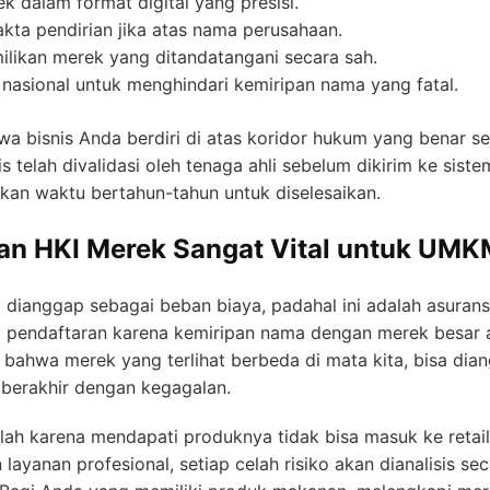
k dalam format digital yang presisi.
ta pendirian jika atas nama perusahaan.
likan merek yang ditandatangani secara sah.
asional untuk menghindari kemiripan nama yang fatal.
wa bisnis Anda berdiri di atas koridor hukum yang benar s
s telah divalidasi oleh tenaga ahli sebelum dikirim ke sist
an waktu bertahun-tahun untuk diselesaikan.
an HKI Merek Sangat Vital untuk UM
i dianggap sebagai beban biaya, padahal ini adalah asurans
ya pendaftaran karena kemiripan nama dengan merek besa
bahwa merek yang terlihat berbeda di mata kita, bisa diang
n berakhir dengan kegagalan.
lah karena mendapati produknya tidak bisa masuk ke retai
ayanan profesional, setiap celah risiko akan dianalisis 