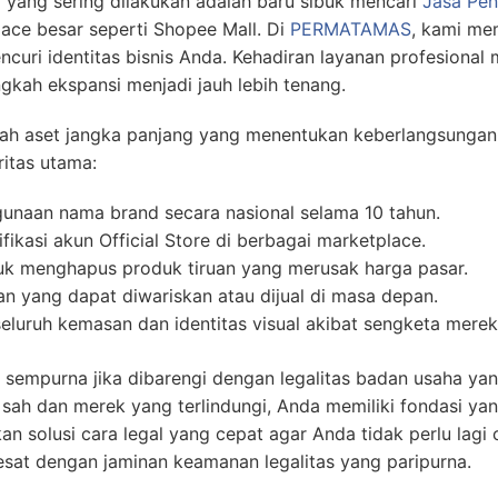
al yang sering dilakukan adalah baru sibuk mencari
Jasa Pen
lace besar seperti Shopee Mall. Di
PERMATAMAS
, kami me
encuri identitas bisnis Anda. Kehadiran layanan profesio
gkah ekspansi menjadi jauh lebih tenang.
lah aset jangka panjang yang menentukan keberlangsungan 
ritas utama:
unaan nama brand secara nasional selama 10 tahun.
ikasi akun Official Store di berbagai marketplace.
k menghapus produk tiruan yang merusak harga pasar.
an yang dapat diwariskan atau dijual di masa depan.
luruh kemasan dan identitas visual akibat sengketa merek
sempurna jika dibarengi dengan legalitas badan usaha yan
sah dan merek yang terlindungi, Anda memiliki fondasi y
an solusi cara legal yang cepat agar Anda tidak perlu lag
lesat dengan jaminan keamanan legalitas yang paripurna.