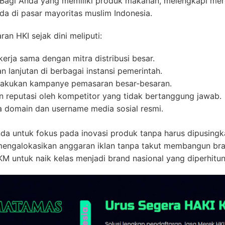
. Bagi Anda yang memiliki produk makanan, melengkapi me
a di pasar mayoritas muslim Indonesia.
an HKI sejak dini meliputi:
erja sama dengan mitra distribusi besar.
lanjutan di berbagai instansi pemerintah.
lakukan kampanye pemasaran besar-besaran.
reputasi oleh kompetitor yang tidak bertanggung jawab.
domain dan username media sosial resmi.
da untuk fokus pada inovasi produk tanpa harus dipusingka
ngalokasikan anggaran iklan tanpa takut membangun brand
M untuk naik kelas menjadi brand nasional yang diperhitu