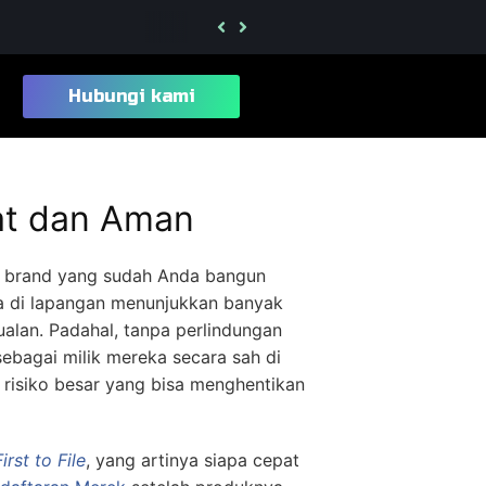
Jasa Pengurusan Merek Kelas 28 Mainan da
Hubungi kami
at dan Aman
brand yang sudah Anda bangun
ta di lapangan menunjukkan banyak
alan. Padahal, tanpa perlindungan
ebagai milik mereka secara sah di
n risiko besar yang bisa menghentikan
First to File
, yang artinya siapa cepat