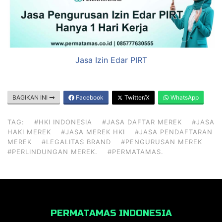
Jasa Izin Edar PIRT
BAGIKAN INI
Facebook
Twitter/X
WhatsApp
TAG:
#HKI INDONESIA
#JASA DAFTAR MEREK
#JASA
HAKI MEREK
#JASA MEREK HKI
#JASA PENDAFTARAN
MEREK
#LEGALITAS BRAND
#PENGURUSAN MEREK
#PERLINDUNGAN MEREK.
#PERMATAMAS.
PERMATAMAS INDONESIA