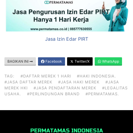
Jasa Izin Edar PIRT
BAGIKAN INI
Facebook
Twitter/X
WhatsApp
TAG:
#DAFTAR MEREK 1 HARI
#HAKI INDONESIA.
#JASA DAFTAR MEREK
#JASA HAKI MEREK
#JASA
MEREK HKI
#JASA PENDAFTARAN MEREK
#LEGALITAS
USAHA.
#PERLINDUNGAN BRAND
#PERMATAMAS.
PERMATAMAS INDONESIA