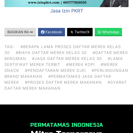
Jasa Izin PKRT
BAGIKAN INI
Facebook
Twitter/X
WhatsApp
TAG:
#BERAPA LAMA PROSES DAFTAR MEREK KELAS
30
#BIAYA DAFTAR MEREK KELAS 30
#DAFTAR MEREK
MINUMAN
#JASA DAFTAR MEREK KELAS 30
#LAMA
SERTIFIKAT MEREK TERBIT
#MEREK KOPI
#MEREK
SNACK
#PENDAFTARAN MEREK DJKI
#PERLINDUNGAN
BRAND MAKANAN
#PERMATAMAS JASA DAFTAR
MEREK
#PROSES DAFTAR MEREK MAKANAN
#SYARAT
DAFTAR MEREK MAKANAN
PERMATAMAS INDONESIA