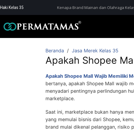
Haki Kelas 35
Kenapa Brand Mainan dan Olahraga Kelas
Beranda
Jasa Merek Kelas 35
Apakah Shopee Mall
Apakah Shopee Mall Wajib Memiliki M
bertanya, apakah Shopee Mall wajib m
menyadari pentingnya perlindungan huk
marketplace.
Saat ini, marketplace bukan hanya men
yang memulai bisnis dari Shopee, kem
brand mulai dikenal pelanggan, risiko