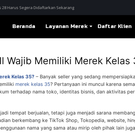
 28 Harus Segera Didaftarkan Sekarang
Beranda
Layanan Merek
Daftar Klien
 Wajib Memiliki Merek Kelas 
erek Kelas 35?
– Banyak seller yang sedang mempersiapka
emiliki
merek kelas 35
? Pertanyaan ini muncul karena sema
um terhadap nama toko, identitas bisnis, dan aktivitas pe
jadi tempat berjualan, tetapi juga menjadi sarana membang
udian berkembang ke TikTok Shop, Tokopedia, website, hin
 penggunaan nama yang sama atau mirip oleh pihak lain jug