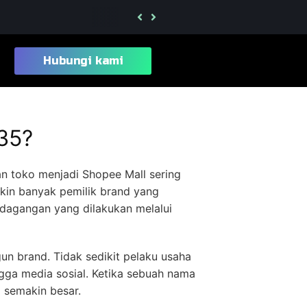
Jasa Pengurusan Merek Kelas 28 Mainan da
Hubungi kami
35?
n toko menjadi Shopee Mall sering
kin banyak pemilik brand yang
rdagangan yang dilakukan melalui
un brand. Tidak sedikit pelaku usaha
gga media sosial. Ketika sebuah nama
a semakin besar.